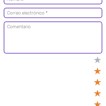
★
★
★
★
★