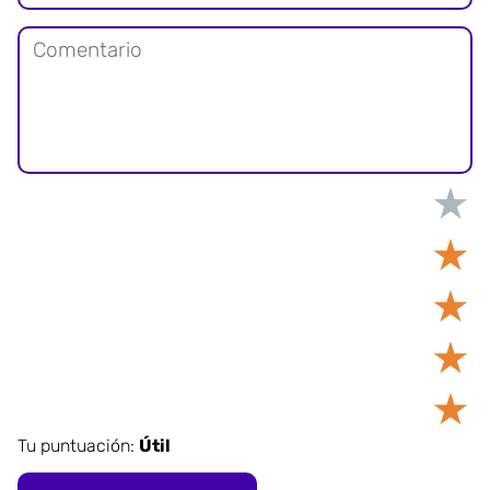
★
★
★
★
★
Tu puntuación:
Útil