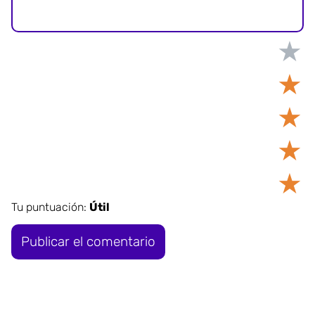
★
★
★
★
★
Tu puntuación:
Útil