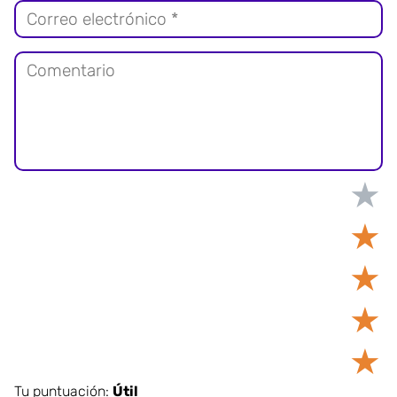
★
★
★
★
★
Tu puntuación:
Útil