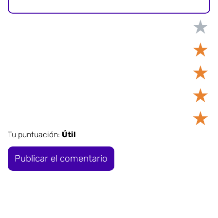
★
★
★
★
★
Tu puntuación:
Útil