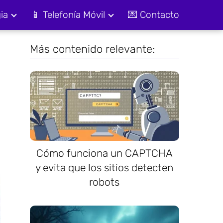
ia
📱 Telefonía Móvil
💌 Contacto
Más contenido relevante:
Cómo funciona un CAPTCHA
y evita que los sitios detecten
robots