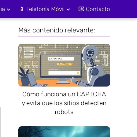
ia
📱 Telefonía Móvil
💌 Contacto
Más contenido relevante:
Cómo funciona un CAPTCHA
y evita que los sitios detecten
robots