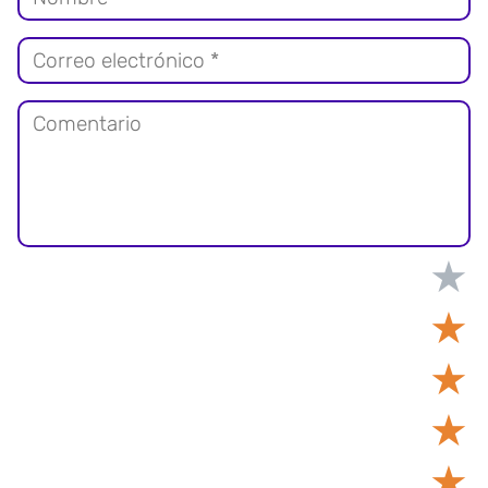
★
★
★
★
★