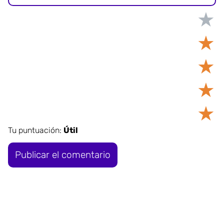
★
★
★
★
★
Tu puntuación:
Útil