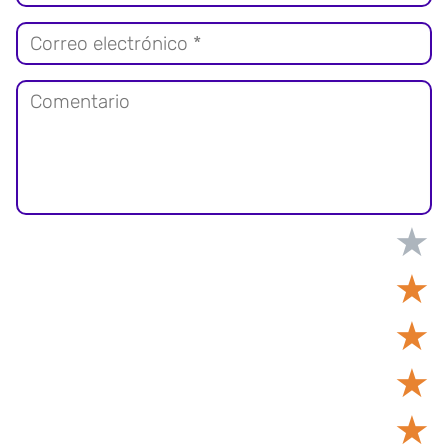
★
★
★
★
★