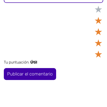
★
★
★
★
★
Tu puntuación:
Útil