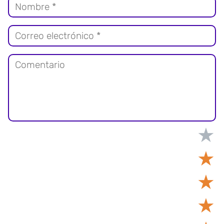
★
★
★
★