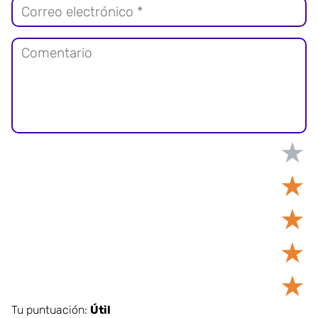
★
★
★
★
★
Tu puntuación:
Útil