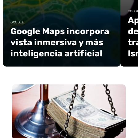
GOOG
Ap
GOOGLE
Google Maps incorpora
de
vista inmersiva y más
tr
inteligencia artificial
Is