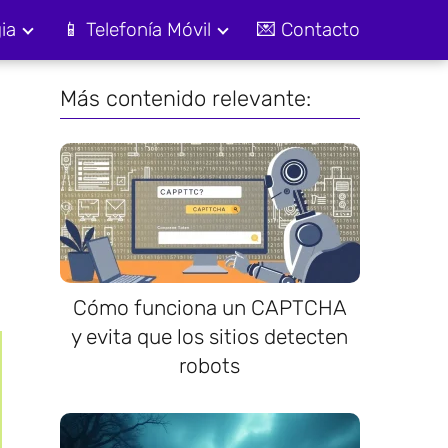
ia
📱 Telefonía Móvil
💌 Contacto
Más contenido relevante:
Cómo funciona un CAPTCHA
y evita que los sitios detecten
robots