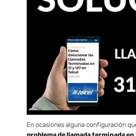
En ocasiones alguna configuración que
problema de llamada terminada en