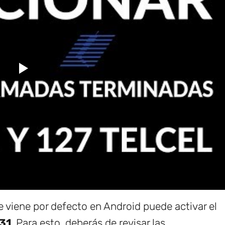
 viene por defecto en Android puede activar el
 31
. Para esto, deberás de revisar las